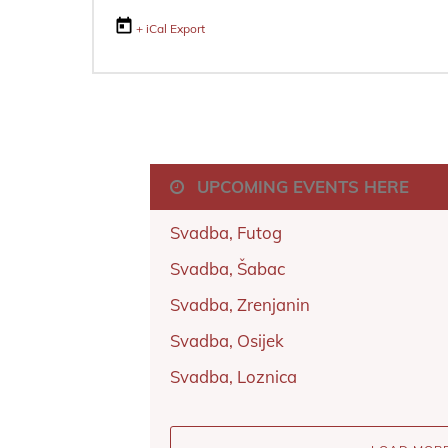
+ iCal Export
UPCOMING EVENTS HERE
Svadba, Futog
Svadba, Šabac
Svadba, Zrenjanin
Svadba, Osijek
Svadba, Loznica