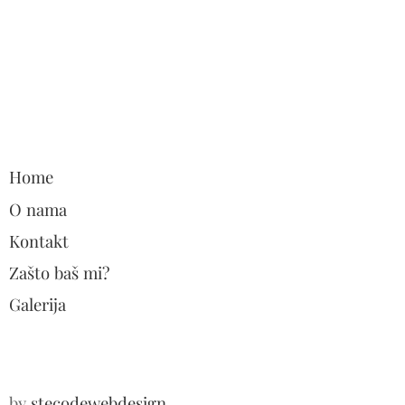
Home
O nama
Kontakt
Zašto baš mi?
Galerija
by
stecodewebdesign