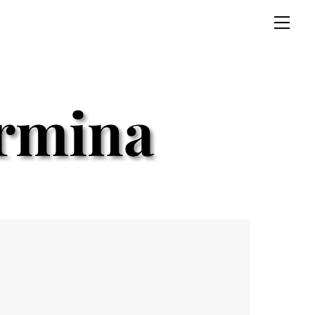
Men
ermina