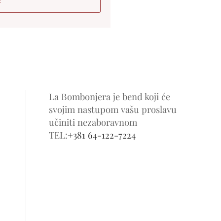
E
La Bombonjera je bend koji će
svojim nastupom vašu proslavu
učiniti nezaboravnom
TEL:
+381 64-122-7224