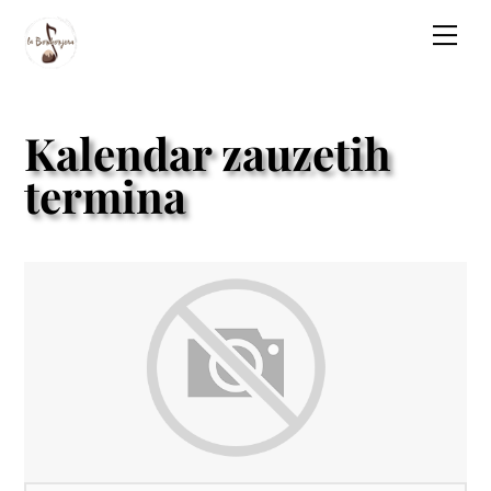
Skip
Men
to
content
Kalendar zauzetih
termina