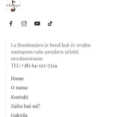
La Bombonjera je bend koji će svojim
nastupom vašu proslavu učiniti
nezaboravnom
TEL:
+381 64-122-7224
Home
O nama
Kontakt
Zašto baš mi?
Galerija